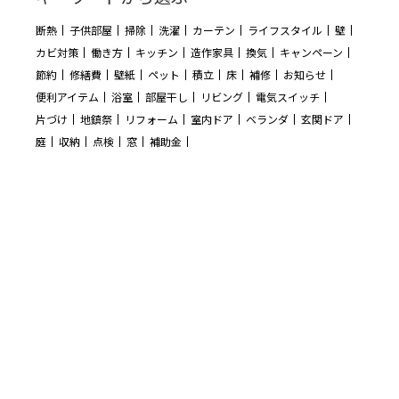
断熱
子供部屋
掃除
洗濯
カーテン
ライフスタイル
壁
カビ対策
働き方
キッチン
造作家具
換気
キャンペーン
節約
修繕費
壁紙
ペット
積立
床
補修
お知らせ
便利アイテム
浴室
部屋干し
リビング
電気スイッチ
片づけ
地鎮祭
リフォーム
室内ドア
ベランダ
玄関ドア
庭
収納
点検
窓
補助金
Follow Me!
うちも
うちもウォレット