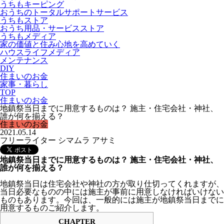
うちもキーピング
おうちのトータルサポートサービス
うちもストア
おうち用品・サービスストア
うちもメディア
家の価値と住み心地を高めていく
ハウスライフメディア
メンテナンス
DIY
住まいのお金
家事・暮らし
TOP
住まいのお金
地鎮祭当日までに用意するものは？ 施主・住宅会社・神社、
誰が何を揃える？
住まいのお金
2021.05.14
フリーライター シマムラ アサミ
地鎮祭当日までに用意するものは？ 施主・住宅会社・神社、
誰が何を揃える？
地鎮祭当日は住宅会社や神社の方が取り仕切ってくれますが、
当日必要なものの中には施主が事前に用意しなければいけない
ものもあります。今回は、一般的には施主が地鎮祭当日までに
用意するものご紹介します。
CHAPTER