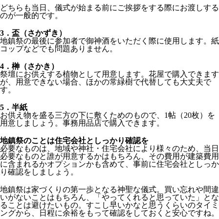
どちらも当日、儀式が始まる前にご挨拶をする際にお渡しする
のが一般的です。
3．
盃（さかずき）
地鎮祭の最後に参加者で御神酒をいただく際に使用します。紙
コップなどでも問題ありません。
4．
榊（さかき）
祭壇にお供えする植物として用意します。花屋で購入できます
が、用意できない場合、ほかの常緑樹で代替しても大丈夫で
す。
5．
半紙
お供え物を盛る三方の下に敷くためのもので、1帖（20枚）を
用意しましょう。事務用品店で購入できます。
地鎮祭のことは住宅会社としっかり確認を
必要なものは、地域や神社・住宅会社により様々のため、当日
必要なものと誰が用意するかはもちろん、その費用が建築費用
に含まれるかオプションかも含めて、事前に住宅会社としっか
り確認をしましょう。
地鎮祭は家づくりの第一歩となる神聖な儀式。買い忘れや間違
いがないことはもちろん、「やってくれると思っていた」とな
ることは避けたいもの。すこし早いかなと思うくらいのタイミ
ングから、日程に余裕をもって確認をしておくと安心ですね。