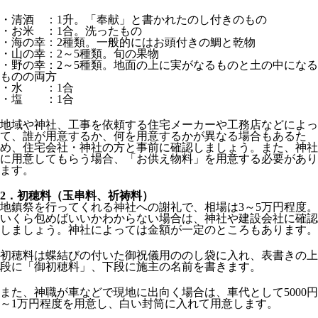
・清酒 ：1升。「奉献」と書かれたのし付きのもの
・お米 ：1合。洗ったもの
・海の幸：2種類。一般的にはお頭付きの鯛と乾物
・山の幸：2～5種類。旬の果物
・野の幸：2～5種類。地面の上に実がなるものと土の中になる
ものの両方
・水 ：1合
・塩 ：1合
地域や神社、工事を依頼する住宅メーカーや工務店などによっ
て、誰が用意するか、何を用意するかが異なる場合もあるた
め、住宅会社・神社の方と事前に確認しましょう。また、神社
に用意してもらう場合、「お供え物料」を用意する必要があり
ます。
2．
初穂料（玉串料、祈祷料）
地鎮祭を行ってくれる神社への謝礼で、相場は3～5万円程度。
いくら包めばいいかわからない場合は、神社や建設会社に確認
しましょう。神社によっては金額が一定のところもあります。
初穂料は蝶結びの付いた御祝儀用ののし袋に入れ、表書きの上
段に「御初穂料」、下段に施主の名前を書きます。
また、神職が車などで現地に出向く場合は、車代として5000円
～1万円程度を用意し、白い封筒に入れて用意します。