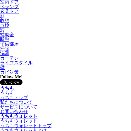
室内ドア
ベランダ
玄関ドア
庭
収納
点検
窓
補助金
断熱
子供部屋
掃除
洗濯
カーテン
ライフスタイル
壁
カビ対策
Follow Me!
うちも
うちも
うちもトップ
私たちについて
サービスについて
お問い合わせ
うちもウォレット
うちもウォレット
うちもウォレットトップ
うちもウォレットとは