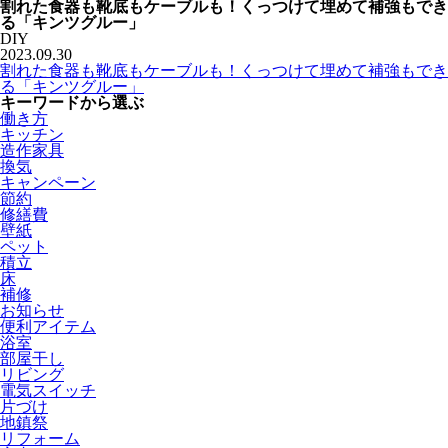
割れた食器も靴底もケーブルも！くっつけて埋めて補強もでき
る「キンツグルー」
DIY
2023.09.30
割れた食器も靴底もケーブルも！くっつけて埋めて補強もでき
る「キンツグルー」
キーワードから選ぶ
働き方
キッチン
造作家具
換気
キャンペーン
節約
修繕費
壁紙
ペット
積立
床
補修
お知らせ
便利アイテム
浴室
部屋干し
リビング
電気スイッチ
片づけ
地鎮祭
リフォーム