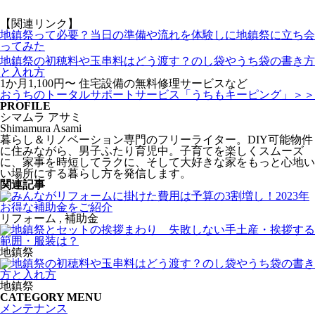
【関連リンク】
地鎮祭って必要？当日の準備や流れを体験しに地鎮祭に立ち会
ってみた
地鎮祭の初穂料や玉串料はどう渡す？のし袋やうち袋の書き方
と入れ方
1か月1,100円〜 住宅設備の無料修理サービスなど
おうちのトータルサポートサービス「うちもキーピング」＞＞
PROFILE
シマムラ アサミ
Shimamura Asami
暮らし＆リノベーション専門のフリーライター。DIY可能物件
に住みながら、男子ふたり育児中。子育てを楽しくスムーズ
に、家事を時短してラクに、そして大好きな家をもっと心地い
い場所にする暮らし方を発信します。
関連記事
リフォーム , 補助金
地鎮祭
地鎮祭
CATEGORY MENU
メンテナンス