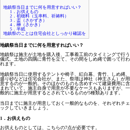
地鎮祭当日までに何を用意すればいい？
1．お供えもの
2．初穂料（玉串料、祈祷料）
3．盃（さかずき）
4．榊（さかき）
5．半紙
地鎮祭のことは住宅会社としっかり確認を
地鎮祭当日までに何を用意すればいい？
地鎮祭は施主が土地を購入後、工事着工前のタイミングで行う
儀式。土地の四隅に青竹を立て、その間をしめ縄で囲って行わ
れます。
地鎮祭当日に使用するテントや椅子、紅白幕、青竹、しめ縄、
盛り砂などは住宅会社が、また、祭壇は神社（神主さん）が用
意するのが一般的。そのほかのものも含めすべて建築費用に含
まれていて、施主自身で用意が不要なケースもありますが、一
般的に施主が用意するとされているものが5種類あります。
当日までに施主が用意しておく一般的なものを、それぞれチェ
ックしていきましょう。
1．
お供えもの
お供えものとしては、こちらの7点が必要です。