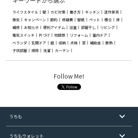
キーワードから選ぶ
ライフスタイル
壁
カビ対策
働き方
キッチン
造作家具
換気
キャンペーン
節約
修繕費
壁紙
ペット
積立
床
補修
お知らせ
便利アイテム
浴室
部屋干し
リビング
電気スイッチ
片づけ
地鎮祭
リフォーム
室内ドア
ベランダ
玄関ドア
庭
収納
点検
窓
補助金
断熱
子供部屋
掃除
洗濯
カーテン
Follow Me!
うちも
うちもウォレット