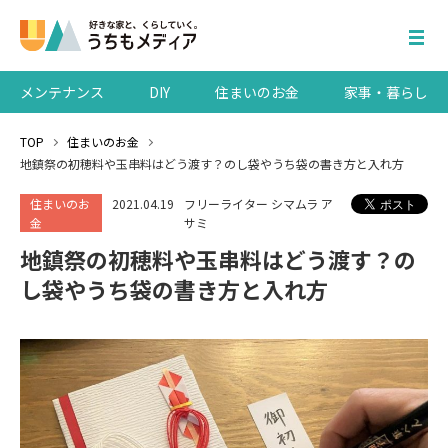
メンテナンス
DIY
住まいのお金
家事・暮らし
TOP
住まいのお金
地鎮祭の初穂料や玉串料はどう渡す？のし袋やうち袋の書き方と入れ方
住まいのお
2021.04.19
フリーライター シマムラ ア
金
サミ
地鎮祭の初穂料や玉串料はどう渡す？の
し袋やうち袋の書き方と入れ方